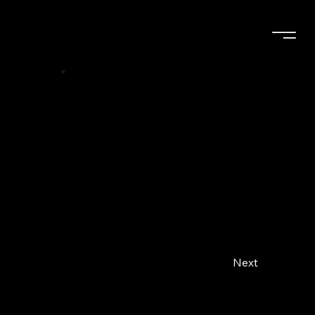
ご注文・お問い合
わせ
tolero - Blue By You
お電話でも賜りま
TEL：027-388-
3,000（税込）
す
0707
2年10月よりカスタムショップオプションとして販売。
Next