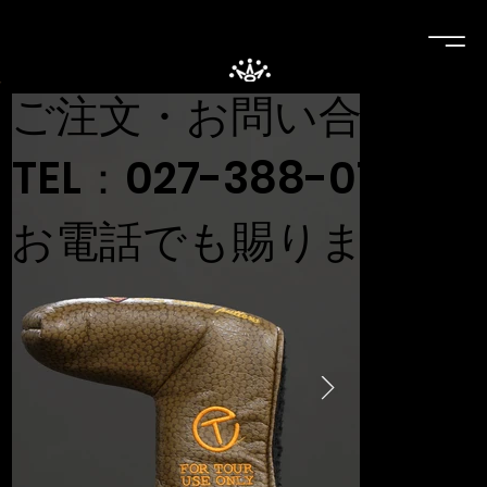
ご注文・お問い合わせ
TEL：027-388-0707
お電話でも賜ります