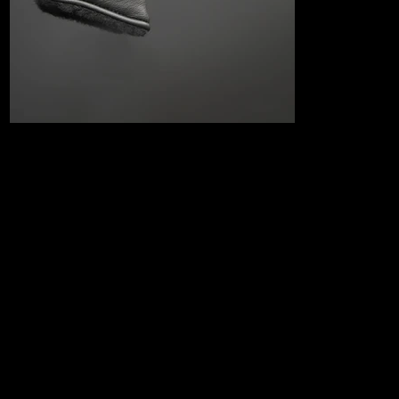
2005 Fabulous Lasvegas
Headcover
￥32,000（税込）
ラスベガスのスター級の華やかさを嫌いな人はいないだろう。その
全てがあなたの手のひらの上で再現されている。何世代に貰ったっ
て観光客を迎えてきた有名な看板からインスピレーションを得たこ
のヘッドカバーは、紛れもなく存在感を放っています。
写真では上手く表現できないと言ってしまえばそれまでだが、太陽
の光がちょうどいい具合に当たると、きらきら光る糸が炎に吸い寄
せられる蛾のように行き交う人をを魅了します。これが優勝だ！