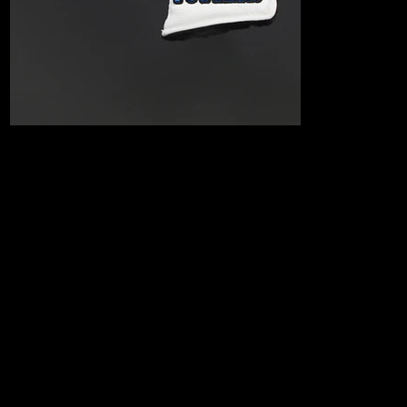
2012 British Sir Scotty Dog
ロイヤルで忠実、そしてキュートなサー・スコッティ・ドッグは7
ポイントクラウンの宝石の守護者であると同時に、スコッティキャ
メロンパターの信頼できる守り神でもあります。2012年7月18日に
スコッティキャメロン・ドットコムのスタジオ・ストアにてクラ
ブ・キャメロンメンバーにリリースされました。
【ヤマト運輸運送保険サービス付き】