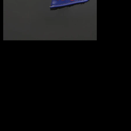
2017 Lousiana Fresh Catch
￥38,000（税込）
スコッティはWeb.comツアーのルイジアナ・ゴルフ・チャンピオン
シップを祝して、ザリガニのボイルを振舞った。そして、クラブ・
キャメロンの熱狂的なメンバーのために、お祭りの時に美味しい甲
殻類が食べられるようにと、数匹を網に残しました。ザリガニのア
ップリケ、新鮮なレモンの絞り、そしてリアルなアメリカ南部の魅
力があります。