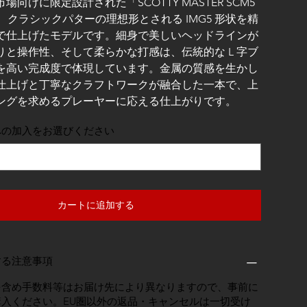
市場向けに限定設計された「SCOTTY MASTER SCM5
E」は、クラシックパターの理想形とされる IMG5 形状を精
で仕上げたモデルです。細身で美しいヘッドラインが
りと操作性、そして柔らかな打感は、伝統的な L 字ブ
を高い完成度で体現しています。金属の質感を生かし
仕上げと丁寧なクラフトワークが融合した一本で、上
ングを求めるプレーヤーに応える仕上がりです。
への加入をお選びください
カートに追加する
する注意事項
を含め手数料等はお届け先により異なりますので、事前に
入ください。EU圏以外の返品・キャンセルは一切受け