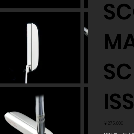
SC
MA
SC
IS
価
￥275,000
格