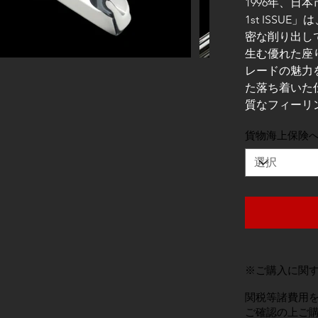
1996年、日本
1st ISSU
密な削り出し
生む優れた座
レードの魅力
た落ち着いた
質なフィーリ
貨物海上保険
※ご購入に関
関税等諸費用
ご確認の上ご購