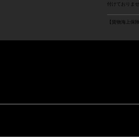
付けておりま
【貨物海上保
BOX GOLF
xgolf.com
7
no Takasaki Gunma