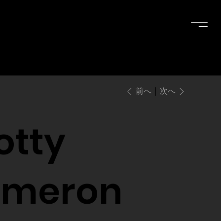
次へ
前へ
otty
meron