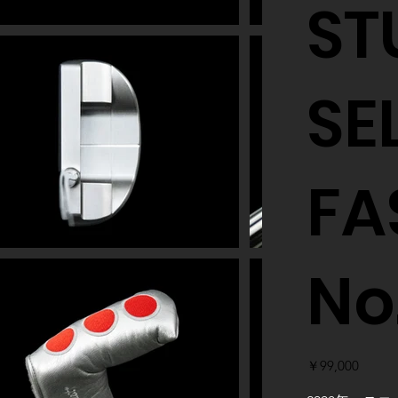
ST
SE
FA
No
価
￥99,000
格