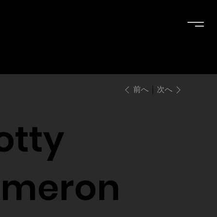
次へ
前へ
otty
meron