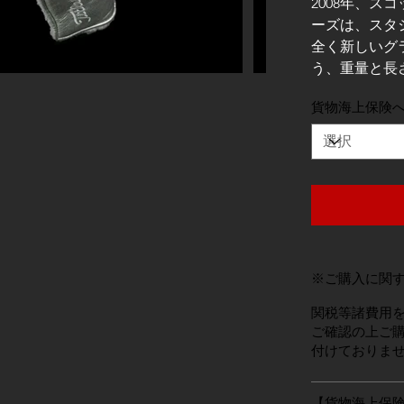
2008年、
ーズは、スタ
全く新しいグ
う、重量と長
貨物海上保険
※ご購入に関
関税等諸費用
ご確認の上ご購
付けておりま
【貨物海上保