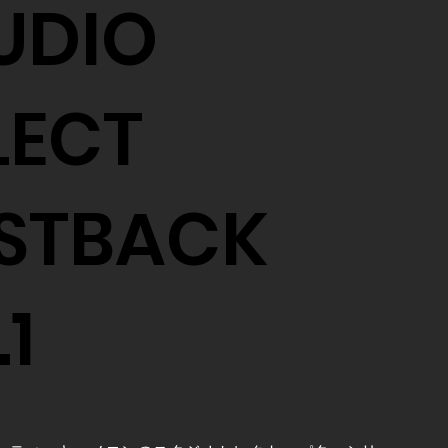
UDIO
LECT
STBACK
.1