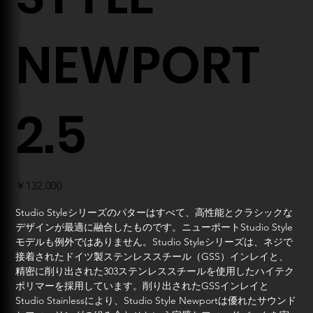
NEWPORT
2.5
価
￥132,000
格
Studio Styleシリーズのパターはすべて、高性能とクラシックな
デザインが最適に融合したものです。ニューポートStudio Style
モデルも例外ではありません。Studio Styleシリーズは、ネジで
接着されたドイツ製ステンレススチール（GSS）インレイと、
精密に削り出された303ステンレススチールを使用したハイテク
ポリマーを採用しています。削り出されたGSSインレイと
Studio Stainlessにより、Studio Style Newportは優れたサウンド