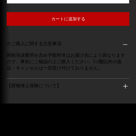
カートに追加する
※ご購入に関する注意事項
関税等諸費用を含め手数料等はお届け先により異なります
ので、事前にご確認の上ご購入ください。EU圏以外の返
品・キャンセルは一切受け付けておりません。
【貨物海上保険について】
MINIBOX GOLF
info@miniboxgolf.com