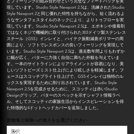
とフィーリングの組み合わせという完璧なフィードバックを実
現しています。Studio Style Newport 2.5は、洗練されたStudio
Style Newport 2と同じ優れた特性を持ちながら、短く流れるよ
うなサンタフェスタイルのネックにより、よりトゥフローを実
現しています。Studio Style Newport 2.5は、エポキシや接着剤
ではなくネジで機械的に取り付けられた303ドイツ製ステンレス
スチール（GSS）インレイと、ハイテク振動減衰ポリマーの周
囲により、ソフトでレスポンスの良いフィーリングを実現して
います。Studio Style Newport 2.5は、過去数年間よりもわずか
に幅が広く、パターに力強く自信に満ちた外観を与えていま
す。一本のサイトラインによりアライメントが容易になり、美
しいソフトビーズミスト仕上げにより眩しさを軽減します。フ
ェースはスコッチブライト仕上げで、GSSインレイは独特のル
ックスを実現するために削り出されています。Studio Style
Newport 2.5を完成させるために、スコッティは赤いStudio
Designグリップ、パターのスペックを示すシャフト情報ラベ
ル、そしてスコッティの家族生活からインスピレーションを得
た特徴的な4ドットヘッドカバーを追加しました。
貨物海上保険への加入をお選びください