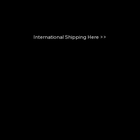
International Shipping Here >>
【運送保険について】
高額商品につき、輸送中の盗難・破損などによる貨物の損害を
補償する運送保険です。
【いつもご利用いただいているお客様へ】
ご希望のモデルがございましたら担当までご一報くださいま
せ。
【COA】
​こちらの商品には正規品であるかを証明
するCertoficate of Authenticityが付随い致
します。